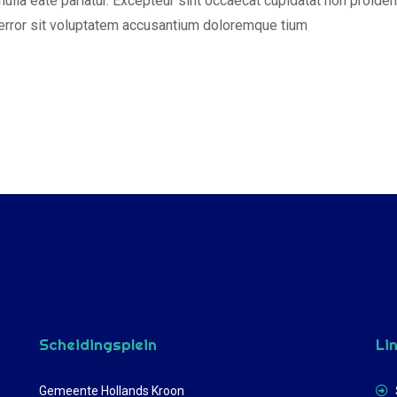
 nulla eate pariatur. Excepteur sint occaecat cupidatat non proiden
error sit voluptatem accusantium doloremque tium
Scheidingsplein
Li
Gemeente Hollands Kroon