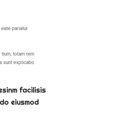
 eate pariatur.
 tium, totam rem
a sunt explicabo.
inm facilisis
d do eiusmod