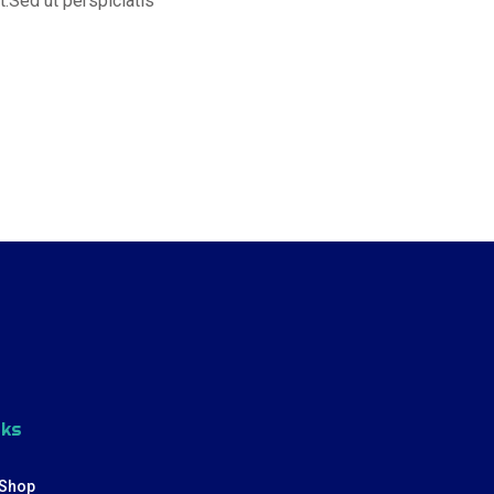
t.Sed ut perspiciatis
nks
Shop