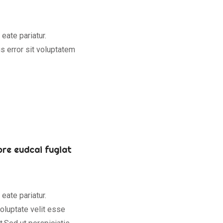
 eate pariatur.
s error sit voluptatem
lore eudcai fugiat
 eate pariatur.
voluptate velit esse